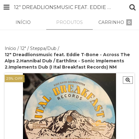
12" DREADLIONSMUSIC FEAT. EDDIE T-BONE - ACROSS THE ALPS 2.HANNIBAL DUB / EARTHLINX - SONIC IMPLEMENTS 2.IMPLEMENTS DUB (I ITAL BREAKFAST RECORDS) NM
INÍCIO
PRODUTOS
CARRINHO
0
Início
/
12"
/
Steppa/Dub
/
12" Dreadlionsmusic feat. Eddie T-Bone - Across The
Alps 2.Hannibal Dub / Earthlinx - Sonic Implements
2.Implements Dub (I Ital Breakfast Records) NM
25
%
OFF