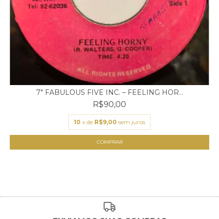
7" FABULOUS FIVE INC. – FEELING HOR...
R$90,00
10
x de
R$9,00
sem juros