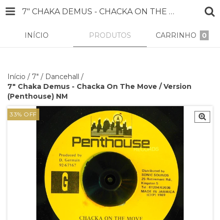
7" CHAKA DEMUS - CHACKA ON THE MOVE / VERSION (PENTHOUSE) NM
INÍCIO
PRODUTOS
CARRINHO
0
Início
/
7"
/
Dancehall
/
7" Chaka Demus - Chacka On The Move / Version
(Penthouse) NM
33
%
OFF