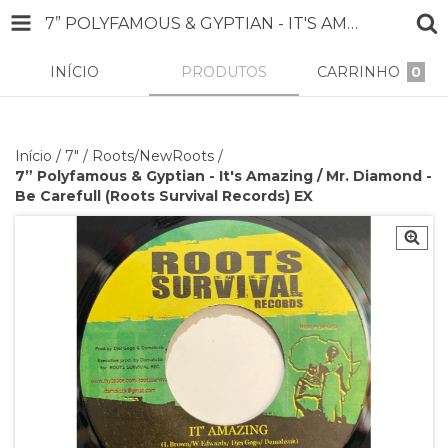
7” POLYFAMOUS & GYPTIAN - IT'S AMAZING / MR. DIAMOND - BE CAREFULL (ROOTS SURVIVAL RECORDS) EX
INÍCIO
PRODUTOS
CARRINHO
0
Início
/
7"
/
Roots/NewRoots
/
7” Polyfamous & Gyptian - It's Amazing / Mr. Diamond -
Be Carefull (Roots Survival Records) EX